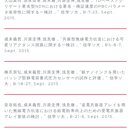
大山真司,須永崇章,高木雅,川原圭博,浅見徹，”IDベースアグ
リゲート署名型NDNにおける署名・検証速度のPBCパラメー
タ依存性に関する一検討，” 信学ソ大，B-7-23, Sept.
2015.
成末義哲,川原圭博,浅見徹，”共振型無線電力伝送における可
変リアクタンス回路に関する一検討，” 信学ソ大，BS-8-7,
Sept. 2015.
橋爪崇弘,成末義哲,川原圭博,浅見徹，”銀ナノインクを用いた
パッシブ型静電容量式圧力センサーの試作と評価，” 信学ソ
大，B-18-27, Sept. 2015.
笹谷拓也,成末義哲,川原圭博,浅見徹，”送電共振器アレイを用
いた無線電力伝送における給電効率向上のための受電共振器
アレイ形状の検討，” 信学ソ大，B-21-6, Sept. 2015.