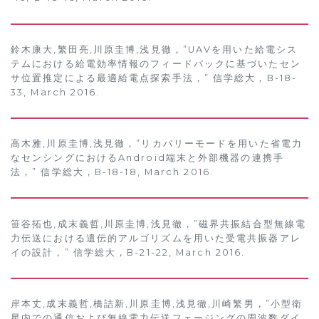
鈴木康大,繁田亮,川原圭博,浅見徹，”UAVを用いた給電シス
テムにおける給電効率情報のフィードバックに基づいたセン
サ位置推定による最適給電点探索手法，” 信学総大，B-18-
33, March 2016.
高木雅,川原圭博,浅見徹，”リカバリーモードを用いた省電力
なセンシングにおけるAndroid端末と外部機器の連携手
法，” 信学総大，B-18-18, March 2016.
笹谷拓也,成末義哲,川原圭博,浅見徹，”磁界共振結合型無線電
力伝送における遺伝的アルゴリズムを用いた受電共振器アレ
イの設計，” 信学総大，B-21-22, March 2016.
岸本丈,成末義哲,橋詰新,川原圭博,浅見徹,川崎繁男，”小型衛
星内での通信および無線電力伝送フェージングの周波数ダイ