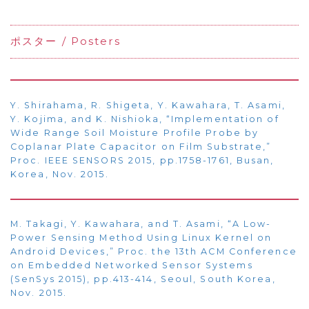
ポスター / Posters
Y. Shirahama, R. Shigeta, Y. Kawahara, T. Asami,
Y. Kojima, and K. Nishioka, “Implementation of
Wide Range Soil Moisture Profile Probe by
Coplanar Plate Capacitor on Film Substrate,”
Proc. IEEE SENSORS 2015, pp.1758-1761, Busan,
Korea, Nov. 2015.
M. Takagi, Y. Kawahara, and T. Asami, “A Low-
Power Sensing Method Using Linux Kernel on
Android Devices,” Proc. the 13th ACM Conference
on Embedded Networked Sensor Systems
(SenSys 2015), pp.413-414, Seoul, South Korea,
Nov. 2015.