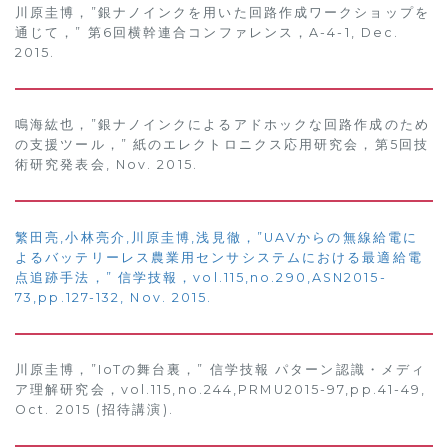
川原圭博，”銀ナノインクを用いた回路作成ワークショップを
通じて，” 第6回横幹連合コンファレンス，A-4-1, Dec.
2015.
鳴海紘也，”銀ナノインクによるアドホックな回路作成のため
の支援ツール，” 紙のエレクトロニクス応用研究会，第5回技
術研究発表会, Nov. 2015.
繁田亮,小林亮介,川原圭博,浅見徹，”UAVからの無線給電に
よるバッテリーレス農業用センサシステムにおける最適給電
点追跡手法，” 信学技報，vol.115,no.290,ASN2015-
73,pp.127-132, Nov. 2015.
川原圭博，”IoTの舞台裏，” 信学技報 パターン認識・メディ
ア理解研究会，vol.115,no.244,PRMU2015-97,pp.41-49,
Oct. 2015 (招待講演).