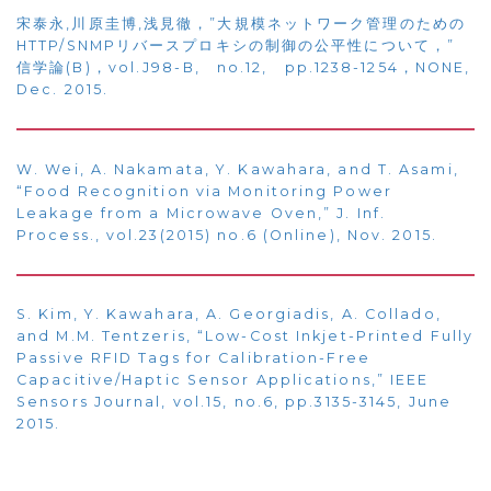
宋泰永,川原圭博,浅見徹，”大規模ネットワーク管理のための
HTTP/SNMPリバースプロキシの制御の公平性について，”
信学論(B)，vol.J98-B, no.12, pp.1238-1254，NONE,
Dec. 2015.
W. Wei, A. Nakamata, Y. Kawahara, and T. Asami,
“Food Recognition via Monitoring Power
Leakage from a Microwave Oven,” J. Inf.
Process., vol.23(2015) no.6 (Online), Nov. 2015.
S. Kim, Y. Kawahara, A. Georgiadis, A. Collado,
and M.M. Tentzeris, “Low-Cost Inkjet-Printed Fully
Passive RFID Tags for Calibration-Free
Capacitive/Haptic Sensor Applications,” IEEE
Sensors Journal, vol.15, no.6, pp.3135-3145, June
2015.