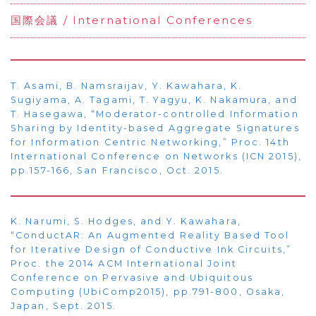
国際会議 / International Conferences
T. Asami, B. Namsraijav, Y. Kawahara, K.
Sugiyama, A. Tagami, T. Yagyu, K. Nakamura, and
T. Hasegawa, “Moderator-controlled Information
Sharing by Identity-based Aggregate Signatures
for Information Centric Networking,” Proc. 14th
International Conference on Networks (ICN 2015),
pp.157-166, San Francisco, Oct. 2015.
K. Narumi, S. Hodges, and Y. Kawahara,
“ConductAR: An Augmented Reality Based Tool
for Iterative Design of Conductive Ink Circuits,”
Proc. the 2014 ACM International Joint
Conference on Pervasive and Ubiquitous
Computing (UbiComp2015), pp.791-800, Osaka,
Japan, Sept. 2015.