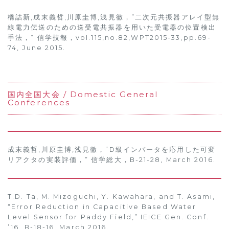
橋詰新,成末義哲,川原圭博,浅見徹，”二次元共振器アレイ型無
線電力伝送のための送受電共振器を用いた受電器の位置検出
手法，” 信学技報，vol.115,no.82,WPT2015-33,pp.69-
74, June 2015.
国内全国大会 / Domestic General
Conferences
成末義哲,川原圭博,浅見徹，”D級インバータを応用した可変
リアクタの実装評価，” 信学総大，B-21-28, March 2016.
T.D. Ta, M. Mizoguchi, Y. Kawahara, and T. Asami,
“Error Reduction in Capacitive Based Water
Level Sensor for Paddy Field,” IEICE Gen. Conf.
’16, B-18-16, March 2016.