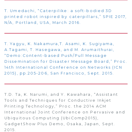
T. Umedachi, “Caterpilike: a soft-bodied 3D
printed robot inspired by caterpillars,” SPIE 2017,
N/A, Portland, USA, March 2016.
T. Yagyu, K. Nakamura,T. Asami, K. Sugiyama,
A.Tagami, T. Hasegawa, and M. Arumaithurai,
“Demo:Content-based Push/Pull Message
Dissemination for Disaster Message Board,” Proc.
14th International Conference on Networks (ICN
2015), pp.205-206, San Francisco, Sept. 2015.
T.D. Ta, K. Narumi, and Y. Kawahara, “Assistant
Tools and Techniques for Conductive Inkjet
Printing Technology,” Proc. the 2014 ACM
International Joint Conference on Pervasive and
Ubiquitous Computing (UbiComp2015),
GadgetShow Plus Demo, Osaka, Japan, Sept.
2015.