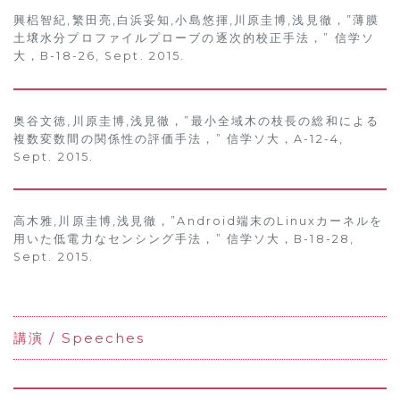
興梠智紀,繁田亮,白浜妥知,小島悠揮,川原圭博,浅見徹，”薄膜
土壌水分プロファイルプローブの逐次的校正手法，” 信学ソ
大，B-18-26, Sept. 2015.
奥谷文徳,川原圭博,浅見徹，”最小全域木の枝長の総和による
複数変数間の関係性の評価手法，” 信学ソ大，A-12-4,
Sept. 2015.
高木雅,川原圭博,浅見徹，”Android端末のLinuxカーネルを
用いた低電力なセンシング手法，” 信学ソ大，B-18-28,
Sept. 2015.
講演 / Speeches