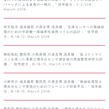
バーシチによる改善の一検討，” 信学総大，C-2-108,
March 2016.
仲又暁洋,成末義哲,川原圭博,浅見徹，”生体センサへの無線給
電のための中距離一様磁界生成用コイルの設計，” 信学総
大，B-18-12, March 2016.
興梠智紀,繁田亮,小島悠揮,川原圭博,浅見徹，”低コストマイ
コンを使った薄膜土壌水分センサ測定値の周波数依存性の評
価，” 信学総大，B-18-15, March 2016.
小林亮介,成末義哲,繁田亮,川原圭博,浅見徹，”無線給電型土
壌水分センサ実現のためのフェージング対策手法，” 信学総
大，B-18-13, March 2016.
繁田亮,興梠智紀,川原圭博,浅見徹，”薄膜土壌水分プロファイ