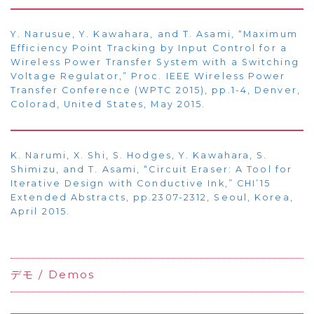
Y. Narusue, Y. Kawahara, and T. Asami, “Maximum
Efficiency Point Tracking by Input Control for a
Wireless Power Transfer System with a Switching
Voltage Regulator,” Proc. IEEE Wireless Power
Transfer Conference (WPTC 2015), pp.1-4, Denver,
Colorad, United States, May 2015.
K. Narumi, X. Shi, S. Hodges, Y. Kawahara, S.
Shimizu, and T. Asami, “Circuit Eraser: A Tool for
Iterative Design with Conductive Ink,” CHI’15
Extended Abstracts, pp.2307-2312, Seoul, Korea,
April 2015.
デモ / Demos