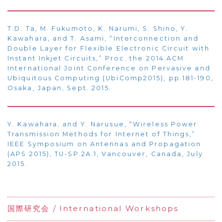
T.D. Ta, M. Fukumoto, K. Narumi, S. Shino, Y.
Kawahara, and T. Asami, “Interconnection and
Double Layer for Flexible Electronic Circuit with
Instant Inkjet Circuits,” Proc. the 2014 ACM
International Joint Conference on Pervasive and
Ubiquitous Computing (UbiComp2015), pp.181-190,
Osaka, Japan, Sept. 2015.
Y. Kawahara, and Y. Narusue, “Wireless Power
Transmission Methods for Internet of Things,”
IEEE Symposium on Antennas and Propagation
(APS 2015), TU-SP.2A.1, Vancouver, Canada, July
2015.
国際研究会 / International Workshops