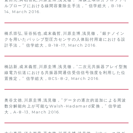
ルプローブにおける線間容量除去手法，” 信学総大，B-18-
14, March 2016.
橋爪崇弘,笹谷拓也,成末義哲,川原圭博,浅見徹，”銀ナノイン
クを用いたパッシブ型圧力センサの人体貼付用途における設
計手法，” 信学総大，B-18-17, March 2016.
橋詰新,成末義哲,川原圭博,浅見徹，”二次元共振器アレイ型無
線電力伝送における共振器間通信受信信号強度を利用した位
置推定，” 信学総大，BCS-8-2, March 2016.
奥谷文徳,川原圭博,浅見徹，”データの逐次的追加による周波
数分解能向上が可能なWalsh-Hadamard変換，” 信学総
大，A-8-13, March 2016.