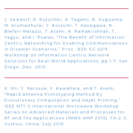
J. Seedorf, D. Kutscher, A. Tagami, K. Sugiyama,
M. Arumaithurai, Y. Koizumi, T. Hasegawa, N.
Blefari-Melazzi, T. Asami, K. Ramakrishnan, T.
Yagyu, and I. Psaras, “The Benefit of Information
Centric Networking for Enabling Communications
in Disaster Scenarios,” Proc. IEEE GC 2015
Workshop on Information Centric Network
Solutions for Real-World Applications, pp.1-7, San
Diego, Dec. 2015.
X. Shi, Y. Narusue, Y. Kawahara, and T. Asami,
“Rapid Antenna Prototyping Method by
Evolutionary Computation and Inkjet Printing,”
IEEE MTT-S International Microwave Workshop
Series on Advanced Materials and Processes for
RF and THz Applications (IMWS-AMP 2015), FA-2-3,
Suzhou, China, July 2015.