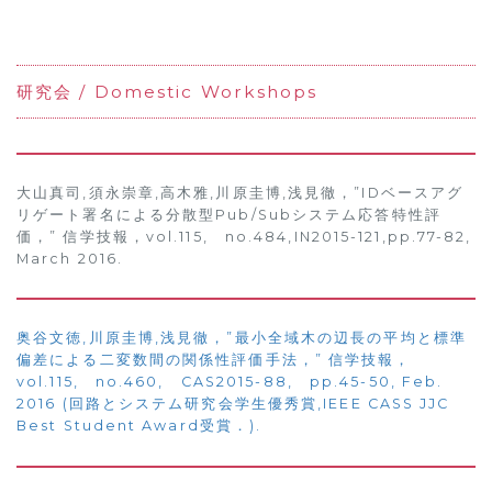
研究会 / Domestic Workshops
大山真司,須永崇章,高木雅,川原圭博,浅見徹，”IDベースアグ
リゲート署名による分散型Pub/Subシステム応答特性評
価，” 信学技報，vol.115, no.484,IN2015-121,pp.77-82,
March 2016.
奥谷文徳,川原圭博,浅見徹，”最小全域木の辺長の平均と標準
偏差による二変数間の関係性評価手法，” 信学技報，
vol.115, no.460, CAS2015-88, pp.45-50, Feb.
2016 (回路とシステム研究会学生優秀賞,IEEE CASS JJC
Best Student Award受賞．).